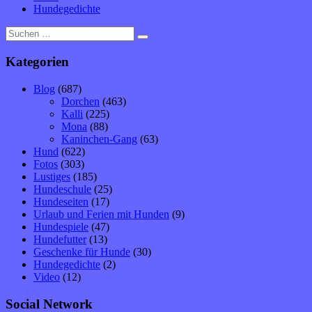
Hundegedichte
Suche
nach:
Kategorien
Blog
(687)
Dorchen
(463)
Kalli
(225)
Mona
(88)
Kaninchen-Gang
(63)
Hund
(622)
Fotos
(303)
Lustiges
(185)
Hundeschule
(25)
Hundeseiten
(17)
Urlaub und Ferien mit Hunden
(9)
Hundespiele
(47)
Hundefutter
(13)
Geschenke für Hunde
(30)
Hundegedichte
(2)
Video
(12)
Social Network