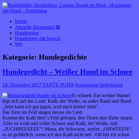
HUNDEBLOG óÔÔò ʕ·͡ᴥ·ʔ óÔÔò
rund um den Hund
Home
Aktuelle Blogartikel ✪
Hundewitze
Hundefotos mit Spruch
Wir
Kategorie:
Hundegedichte
Hundegedicht – Weißer Hund im Schnee
18. Dezember 2017
TANTE PUH®
Kommentar hinterlassen
Es schneit. Ein weißer Mantel
legt sich auf das Land. Kalli, der Weiße, ist außer Rand und Band:
„Jetzt kann ich gut jagen, weil mich keiner sieht“.
Die Tiere im Feld singen davon ein Lied:
Kommt der Kalli über`s Feld gehopst, den Tieren ihre Ruhe mopst.
Alles ist weiß und voller Schnee und Kalli, der Weiße, ruft:
„JUCHHEEEEEE“! Mona, die Schwarze, seufzt: „OHWEEEH“,
es ist gefährlich, wenn ich den Kalli nicht seh`. Oft bin ich schon