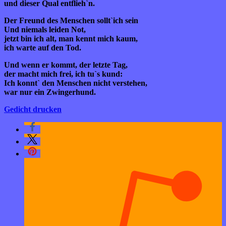
und dieser Qual entflieh`n.
Der Freund des Menschen sollt`ich sein
Und niemals leiden Not,
jetzt bin ich alt, man kennt mich kaum,
ich warte auf den Tod.
Und wenn er kommt, der letzte Tag,
der macht mich frei, ich tu`s kund:
Ich konnt` den Menschen nicht verstehen,
war nur ein Zwingerhund.
Gedicht drucken