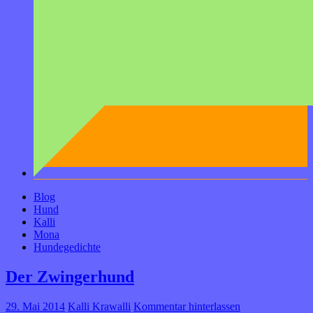
Blog
Hund
Kalli
Mona
Hundegedichte
Der Zwingerhund
29. Mai 2014
Kalli Krawalli
Kommentar hinterlassen