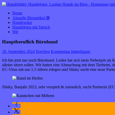
HUNDEBLOG óÔÔò ʕ·͡ᴥ·ʔ óÔÔò
rund um den Hund
Home
Aktuelle Blogartikel ✪
Hundewitze
Hundefotos mit Spruch
Wir
Hauptberuflich Bürohund
29. September 2024
Dorchen
Kommentar hinterlassen
Ich bin jetzt nur noch Bürohund. Leider hat sich mein Nebenjob als K
alleine sitzen sollen. Wir hatten eine Abmachung mit dem Tierheim, d
EC-Virus mit nur 1,5 Jahren erlegen und Slinky sucht eine neue Partn
Slinky, Baujahr 2023, sehr verspielt & zutraulich, sucht Partnerin (