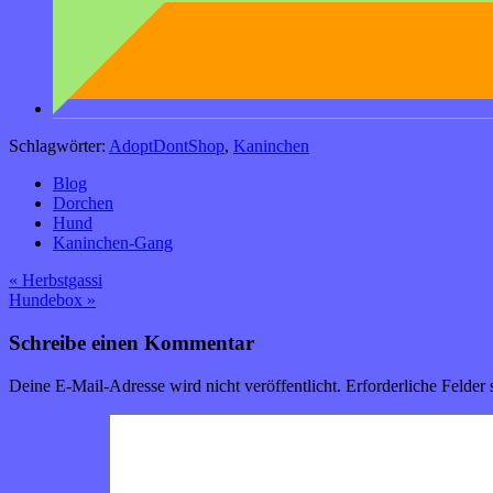
Schlagwörter:
AdoptDontShop
,
Kaninchen
Blog
Dorchen
Hund
Kaninchen-Gang
Beitragsnavigation
« Herbstgassi
Hundebox »
Schreibe einen Kommentar
Deine E-Mail-Adresse wird nicht veröffentlicht.
Erforderliche Felder 