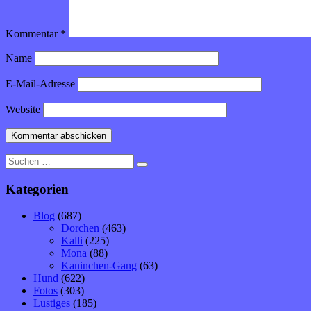
Kommentar
*
Name
E-Mail-Adresse
Website
Suche
nach:
Kategorien
Blog
(687)
Dorchen
(463)
Kalli
(225)
Mona
(88)
Kaninchen-Gang
(63)
Hund
(622)
Fotos
(303)
Lustiges
(185)