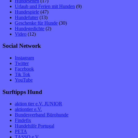
Hundeseiten
(17)
Urlaub und Ferien mit Hunden
(9)
Hundespiele
(47)
Hundefutter
(13)
Geschenke für Hunde
(30)
Hundegedichte
(2)
Video
(12)
Social Network
Instagram
Twitter
Facebook
Tik Tok
YouTube
Surftipps Hund
aktion tier e.V. JUNIOR
aktiontier e.V.
Bundesverband Bürohunde
Findefix
Hundehilfe Portugal
PETA
TASSO e.V.