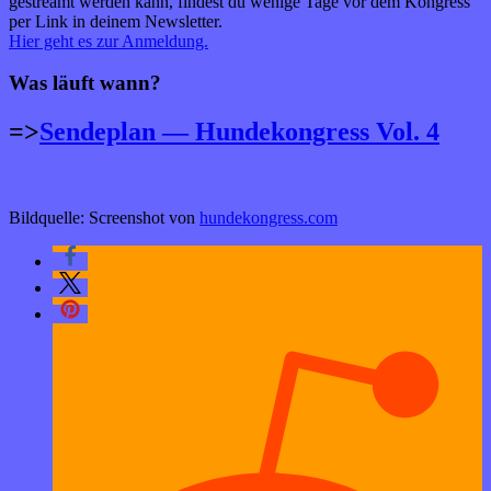
gestreamt werden kann, findest du wenige Tage vor dem Kongress
per Link in deinem Newsletter.
Hier geht es zur Anmeldung.
Was läuft wann?
=>
Sendeplan — Hundekongress Vol. 4
Bildquelle: Screenshot von
hundekongress.com