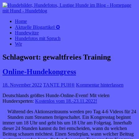
HUNDEBLOG óÔÔò ʕ·͡ᴥ·ʔ óÔÔò
rund um den Hund
Home
Aktuelle Blogartikel ✪
Hundewitze
Hundefotos mit Spruch
Wir
Schlagwort:
gewaltfreies Training
Online-Hundekongress
18. November 2022
TANTE PUH®
Kommentar hinterlassen
Deutschlands größtes Hunde-Online-Event! Mit vielen
Hundeexperten:
Kostenlos vom 18.-23.11.2022!
Während des Aktionszeitraums werden pro Tag 4-6 Videos für 24
Stunden zum Streamen freigeschaltet. Ein Kongresstag beginnt
immer um 18 Uhr und geht bis um 18 Uhr am Folgetag. Innerhalb
dieser 24 Stunden kannst du frei entscheiden, wann du welchen
Beitrag schauen möchtest. Einen Sendeplan, wann welcher Beitrag