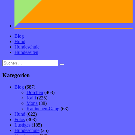
Blog
Hund
Hundeschule
Hundeseiten
Suche
nach:
Kategorien
Blog
(687)
Dorchen
(463)
Kalli
(225)
Mona
(88)
Kaninchen-Gang
(63)
Hund
(622)
Fotos
(303)
Lustiges
(185)
Hundeschule
(25)