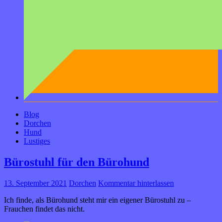
Blog
Dorchen
Hund
Lustiges
Bürostuhl für den Bürohund
13. September 2021
Dorchen
Kommentar hinterlassen
Ich finde, als Bürohund steht mir ein eigener Bürostuhl zu –
Frauchen findet das nicht.