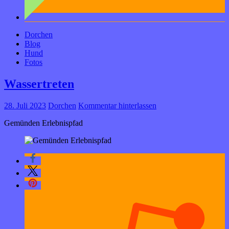
Dorchen
Blog
Hund
Fotos
Wassertreten
28. Juli 2023
Dorchen
Kommentar hinterlassen
Gemünden Erlebnispfad