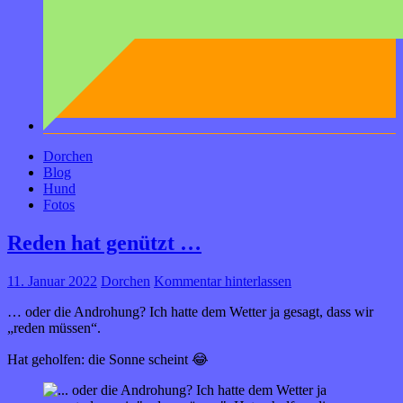
Dorchen
Blog
Hund
Fotos
Reden hat genützt …
11. Januar 2022
Dorchen
Kommentar hinterlassen
… oder die Androhung? Ich hatte dem Wetter ja gesagt, dass wir
„reden müssen“.
Hat geholfen: die Sonne scheint 😂